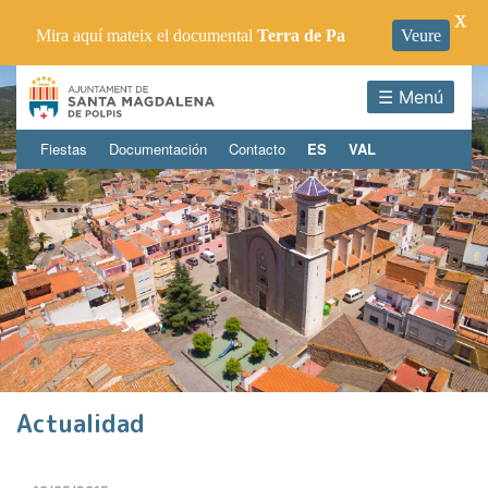
X
Mira aquí mateix el documental
Terra de Pa
Veure
☰ Menú
Fiestas
Documentación
Contacto
ES
VAL
Actualidad