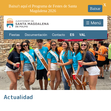
X
Baixa't aquí el Programa de Festes de Santa
Baixar
Magdalena 2026
☰ Menú
Fiestas
Documentación
Contacto
ES
VAL
Actualidad