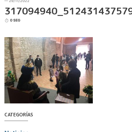
— 29/11/2022
317094940_51243143757
0 SEG
CATEGORÍAS