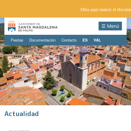
Mira aquí mateix el docum
☰ Menú
Fiestas
Documentación
Contacto
ES
VAL
Actualidad