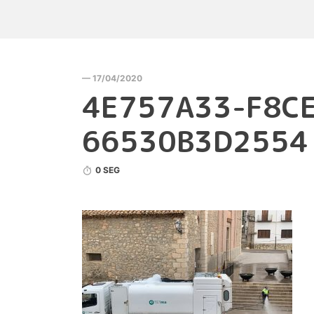
— 17/04/2020
4E757A33-F8C
66530B3D2554
0 SEG