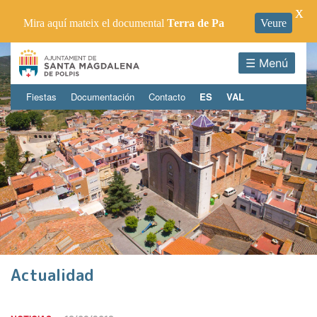
X
Mira aquí mateix el documental
Terra de Pa
Veure
☰ Menú
Fiestas
Documentación
Contacto
ES
VAL
Actualidad