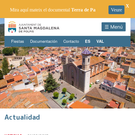
X
Mira aquí mateix el documental
Terra de Pa
Veure
☰ Menú
Fiestas
Documentación
Contacto
ES
VAL
Actualidad