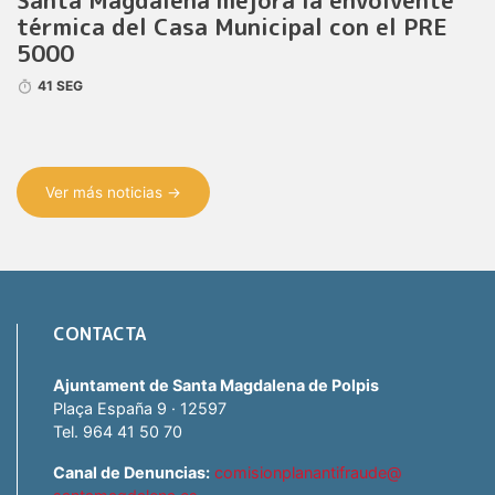
Santa Magdalena mejora la envolvente
térmica del Casa Municipal con el PRE
5000
41 SEG
Ver más noticias →
CONTACTA
Ajuntament de Santa Magdalena de Polpis
Plaça España 9 · 12597
Tel. 964 41 50 70
Canal de Denuncias:
comisionplanantifraude@