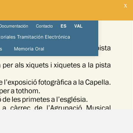
X
Documentación
Contacto
ES
VAL
toriales Tramitación Electrónica
s
Memoria Oral