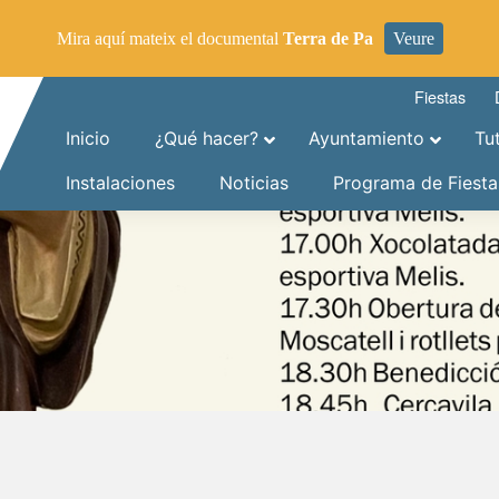
Mira aquí mateix el documental
Terra de Pa
Veure
Fiestas
Inicio
¿Qué hacer?
Ayuntamiento
Tu
Instalaciones
Noticias
Programa de Fiesta