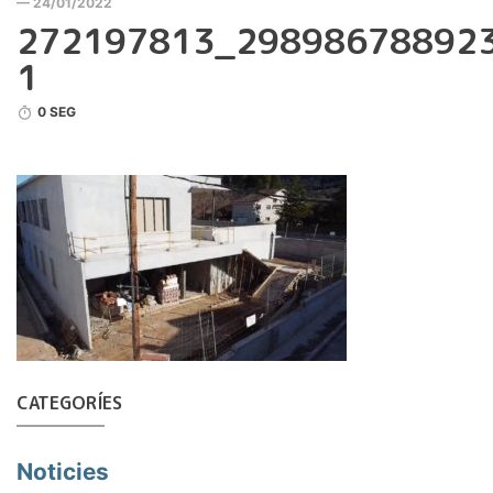
— 24/01/2022
272197813_29898678892
1
0 SEG
CATEGORÍES
Noticies