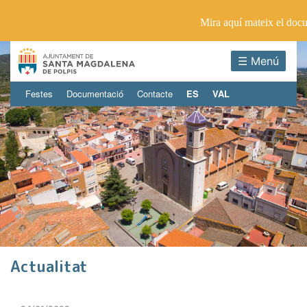
Mira aquí mateix el doc
☰ Menú
Festes
Documentació
Contacte
ES
VAL
Actualitat