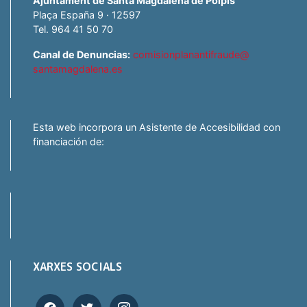
Ajuntament de Santa Magdalena de Polpis
Plaça España 9 · 12597
Tel. 964 41 50 70
Canal de Denuncias:
comisionplanantifraude@
santamagdalena.es
Esta web incorpora un Asistente de Accesibilidad con
financiación de:
XARXES SOCIALS
facebook
twitter
instagram