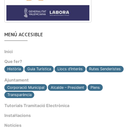
MENÚ ACCESIBLE
Inici
Que fer?
Història
Guia Turística
Llocs d’Interès
Rutes Senderistes
Ajuntament
Corporació Municipal
Alcalde – President
Plens
Transparència
Tutorials Tramitació Electrònica
Instal·lacions
Notícies