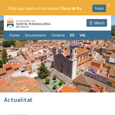
X
Mira aquí mateix el documental
Terra de Pa
Veure
☰ Menú
Festes
Documentació
Contacte
ES
VAL
Actualitat