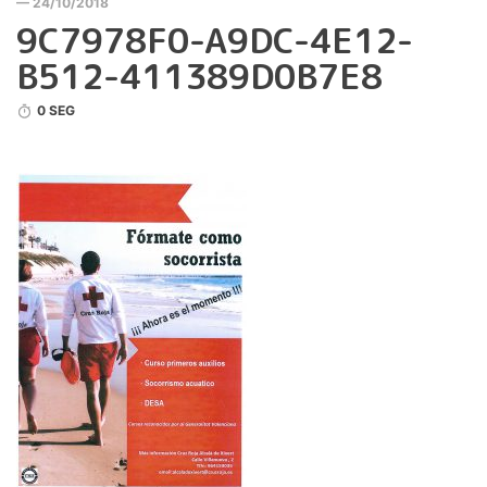
— 24/10/2018
9C7978F0-A9DC-4E12-
B512-411389D0B7E8
0 SEG