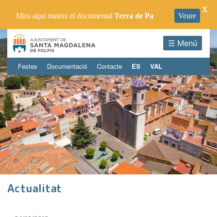
X
Mira aquí mateix el documental
Terra de Pa
Veure
☰ Menú
Festes
Documentació
Contacte
ES
VAL
Actualitat