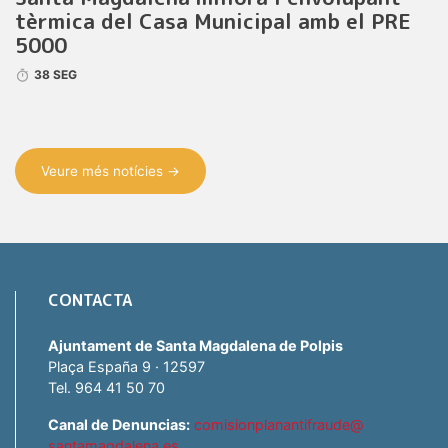
tèrmica del Casa Municipal amb el PRE
5000
38 SEG
Veure més notícies →
CONTACTA
Ajuntament de Santa Magdalena de Polpis
Plaça España 9 · 12597
Tel. 964 41 50 70
Canal de Denuncias:
comisionplanantifraude@
santamagdalena.es