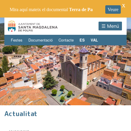
X
Mira aquí mateix el documental
Terra de Pa
Veure
☰ Menú
Festes
Documentació
Contacte
ES
VAL
Actualitat