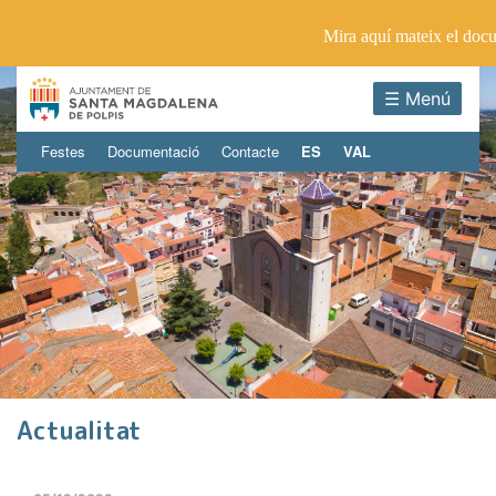
Mira aquí mateix el doc
☰ Menú
Festes
Documentació
Contacte
ES
VAL
Actualitat