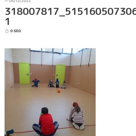
— 05/12/2022
318007817_51516050730
1
0 SEG