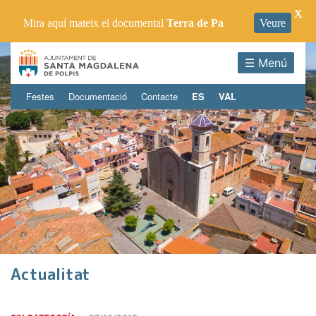
X
Mira aquí mateix el documental
Terra de Pa
Veure
☰ Menú
Festes
Documentació
Contacte
ES
VAL
Actualitat