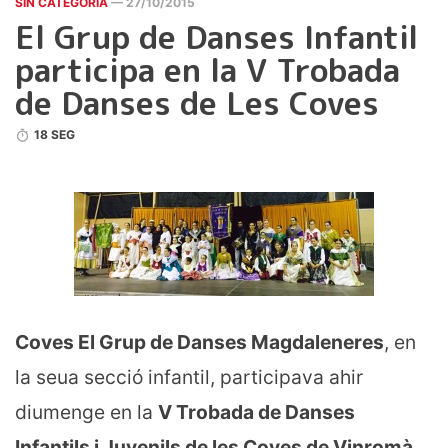
SIN CATEGORÍA
— 27/10/2015
El Grup de Danses Infantil
participa en la V Trobada
de Danses de Les Coves
18 SEG
Coves El Grup de Danses Magdaleneres
, en
la seua secció infantil, participava ahir
diumenge en la
V Trobada de Danses
Infantils i Juvenils de les Coves de Vinromà
.