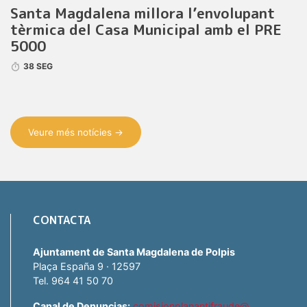
Santa Magdalena millora l’envolupant
tèrmica del Casa Municipal amb el PRE
5000
38 SEG
Veure més notícies →
CONTACTA
Ajuntament de Santa Magdalena de Polpis
Plaça España 9 · 12597
Tel. 964 41 50 70
Canal de Denuncias:
comisionplanantifraude@