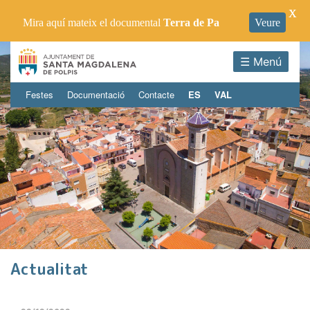
X
Mira aquí mateix el documental
Terra de Pa
Veure
☰ Menú
Festes
Documentació
Contacte
ES
VAL
Actualitat