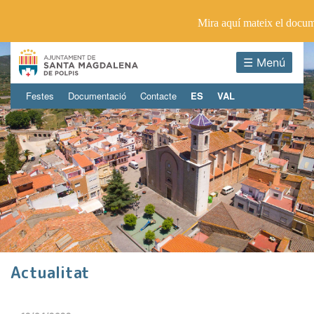
Mira aquí mateix el docu
☰ Menú
Festes
Documentació
Contacte
ES
VAL
Actualitat