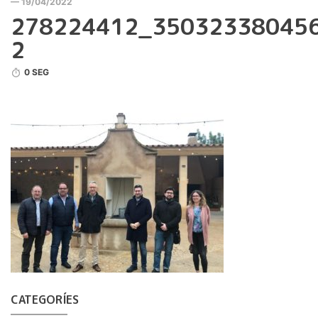
— 19/04/2022
278224412_35032338045
2
0 SEG
CATEGORÍES