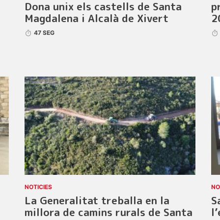
Dona unix els castells de Santa
p
Magdalena i Alcalà de Xivert
2
47 SEG
NOTICIES
NO
La Generalitat treballa en la
S
millora de camins rurals de Santa
l