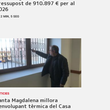
ressupost de 910.897 € per al
026
2 MIN, 5 SEG
TICIES
anta Magdalena millora
’envolupant tèrmica del Casa