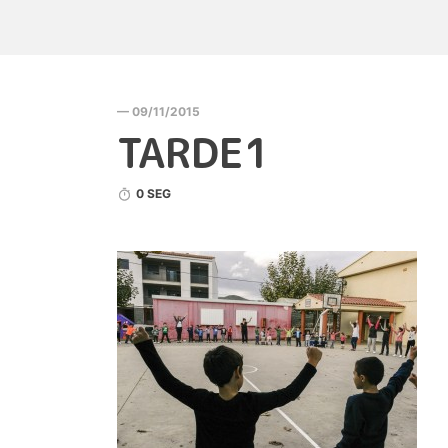
— 09/11/2015
TARDE1
0 SEG