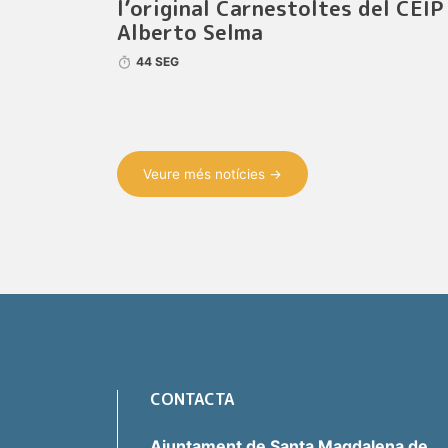
l’original Carnestoltes del CEIP
Alberto Selma
44 SEG
Veure més notícies →
CONTACTA
Ajuntament de Santa Magdalena de