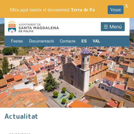
X
Mira aquí mateix el documental
Terra de Pa
Veure
☰ Menú
Festes
Documentació
Contacte
ES
VAL
Actualitat