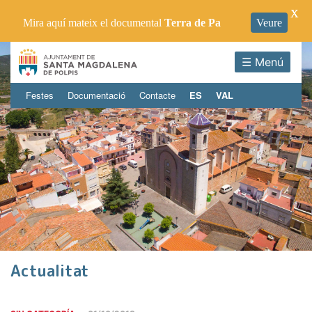
X
Mira aquí mateix el documental
Terra de Pa
Veure
☰ Menú
Festes
Documentació
Contacte
ES
VAL
Actualitat