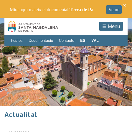
X
Mira aquí mateix el documental
Terra de Pa
Veure
☰ Menú
Festes
Documentació
Contacte
ES
VAL
Actualitat