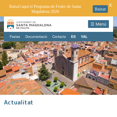
X
Baixa't aquí el Programa de Festes de Santa
Baixar
Magdalena 2026
☰ Menú
Festes
Documentació
Contacte
ES
VAL
Actualitat