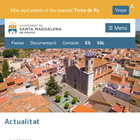
X
Mira aquí mateix el documental
Terra de Pa
Veure
☰ Menú
Festes
Documentació
Contacte
ES
VAL
Actualitat