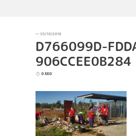
— 25/10/2018
D766099D-FDD
906CCEE0B284
0 SEG