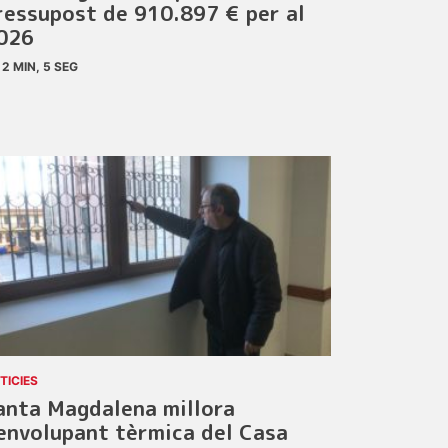
ressupost de 910.897 € per al
026
2 MIN, 5 SEG
TICIES
anta Magdalena millora
’envolupant tèrmica del Casa