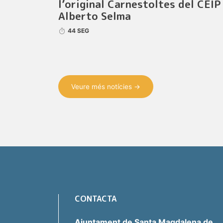
l’original Carnestoltes del CEIP
Alberto Selma
44 SEG
Veure més notícies →
CONTACTA
Ajuntament de Santa Magdalena de