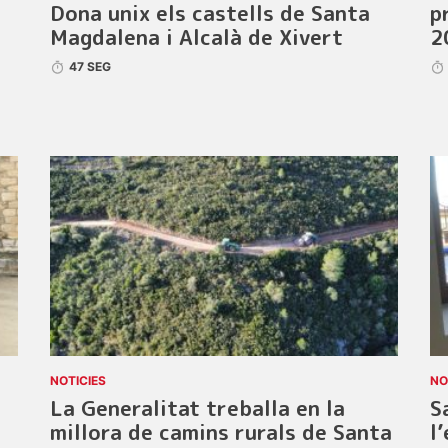
Dona unix els castells de Santa
p
Magdalena i Alcalà de Xivert
2
47 SEG
NOTICIES
NO
La Generalitat treballa en la
S
millora de camins rurals de Santa
l