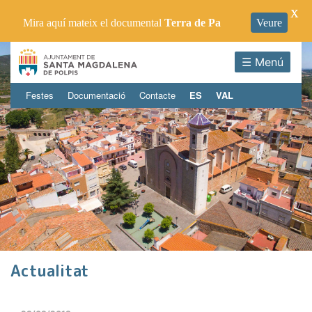
X
Mira aquí mateix el documental
Terra de Pa
Veure
☰ Menú
Festes
Documentació
Contacte
ES
VAL
Actualitat