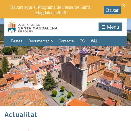
X
Baixa't aquí el Programa de Festes de Santa
Baixar
Magdalena 2026
☰ Menú
Festes
Documentació
Contacte
ES
VAL
Actualitat