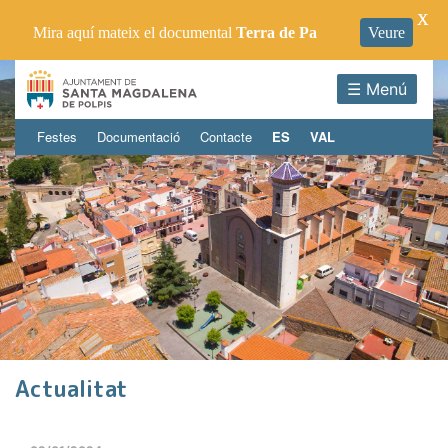
X
Mira aquí mateix el documental
Terra de Pa
Veure
☰ Menú
Festes
Documentació
Contacte
ES
VAL
Actualitat