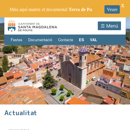
X
Mira aquí mateix el documental
Terra de Pa
Veure
☰ Menú
Festes
Documentació
Contacte
ES
VAL
Actualitat