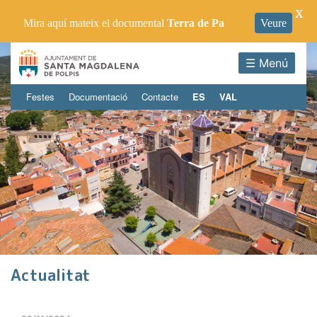
X
Mira aquí mateix el documental
Terra de Pa
Veure
☰ Menú
Festes
Documentació
Contacte
ES
VAL
Actualitat