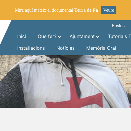
Mira aquí mateix el documental
Terra de Pa
Veure
Festes
Inici
Que fer?
Ajuntament
Tutorials 
Instal·lacions
Notícies
Memòria Oral