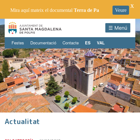
X
Mira aquí mateix el documental
Terra de Pa
Veure
☰ Menú
Festes
Documentació
Contacte
ES
VAL
Actualitat