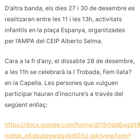
D’altra banda, els dies 27 i 30 de desembre es
realitzaran entre les 11 i les 13h, activitats
infantils en la plaça Espanya, organitzades
per l’AMPA del CEIP Alberto Selma.
Cara a la fi d’any, el dissabte 28 de desembre,
a les 11h se celebrarà la I Trobada, Fem llata?
en la Capella. Les persones que vulguen
participar hauran d’inscriure’s a través del
següent enllaç:
https://docs.google.com/forms/d/1fn1dd6ogzit9
nq9zk_e6gbulqgwdgvbj601iz-lek/viewform?