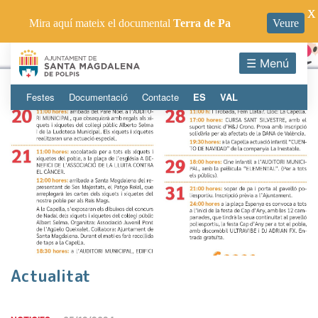
X
Mira aquí mateix el documental
Terra de Pa
Veure
☰ Menú
Festes
Documentació
Contacte
ES
VAL
Actualitat