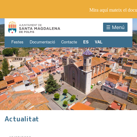
Mira aquí mateix el doc
☰ Menú
Festes
Documentació
Contacte
ES
VAL
Actualitat