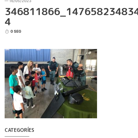
— 16/05/2023
346811866_14765823483
4
0 SEG
CATEGORÍES