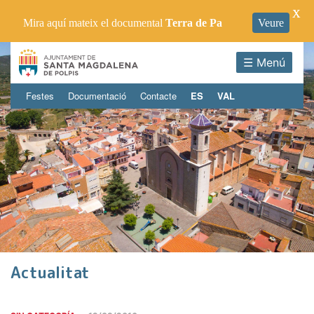
X
Mira aquí mateix el documental
Terra de Pa
Veure
☰ Menú
Festes
Documentació
Contacte
ES
VAL
Actualitat