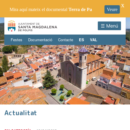
X
Mira aquí mateix el documental
Terra de Pa
Veure
☰ Menú
Festes
Documentació
Contacte
ES
VAL
Actualitat