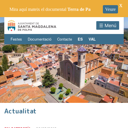
X
Mira aquí mateix el documental
Terra de Pa
Veure
☰ Menú
Festes
Documentació
Contacte
ES
VAL
Actualitat