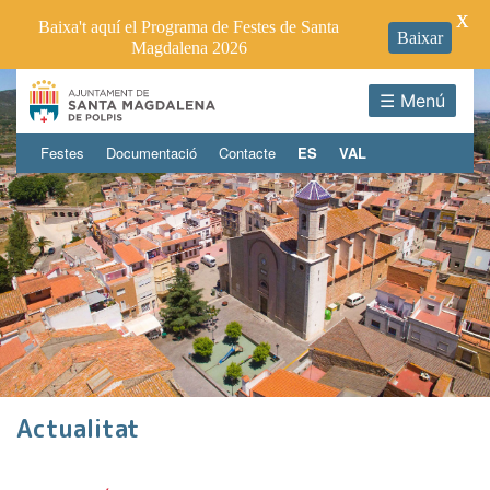
X
Baixa't aquí el Programa de Festes de Santa
Baixar
Magdalena 2026
☰ Menú
Festes
Documentació
Contacte
ES
VAL
Actualitat