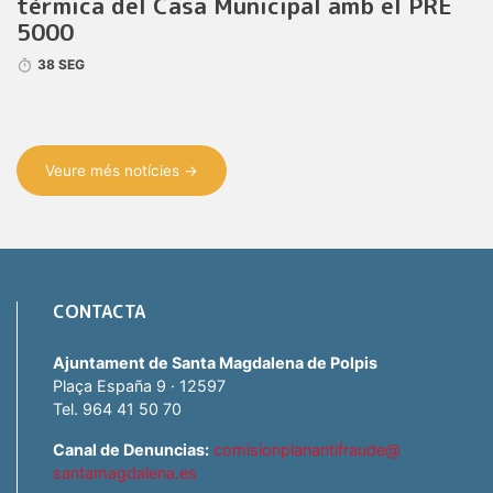
tèrmica del Casa Municipal amb el PRE
5000
38 SEG
Veure més notícies →
CONTACTA
Ajuntament de Santa Magdalena de Polpis
Plaça España 9 · 12597
Tel. 964 41 50 70
Canal de Denuncias:
comisionplanantifraude@
santamagdalena.es