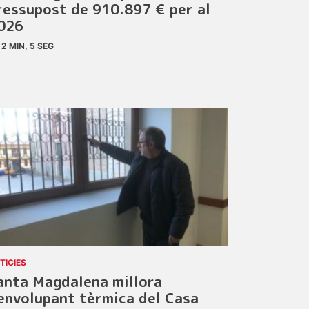
ressupost de 910.897 € per al
026
2 MIN, 5 SEG
TICIES
anta Magdalena millora
’envolupant tèrmica del Casa