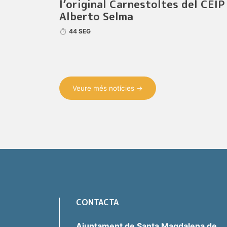
l’original Carnestoltes del CEIP
Alberto Selma
44 SEG
Veure més notícies →
CONTACTA
Ajuntament de Santa Magdalena de