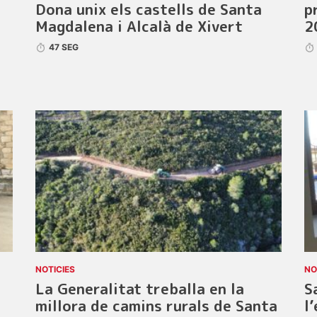
Dona unix els castells de Santa
p
Magdalena i Alcalà de Xivert
2
47 SEG
NOTICIES
NO
La Generalitat treballa en la
S
millora de camins rurals de Santa
l