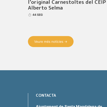
l’original Carnestoltes del CEIP
Alberto Selma
44 SEG
Veure més notícies →
CONTACTA
Ajuntament de Santa Magdalena de