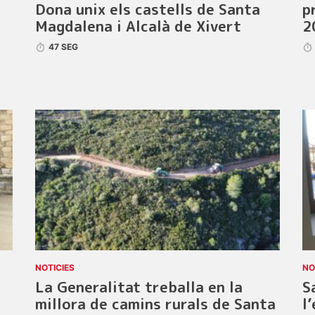
Dona unix els castells de Santa
p
Magdalena i Alcalà de Xivert
2
47 SEG
NOTICIES
NO
La Generalitat treballa en la
S
millora de camins rurals de Santa
l