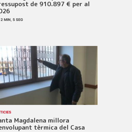
ressupost de 910.897 € per al
026
2 MIN, 5 SEG
TICIES
anta Magdalena millora
’envolupant tèrmica del Casa