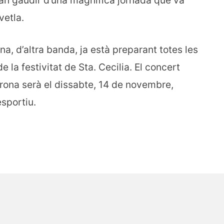
an gaudir d’una magnífica jornada que va
vetla.
a, d’altra banda, ja està preparant totes les
e la festivitat de Sta. Cecilia. El concert
trona serà el dissabte, 14 de novembre,
esportiu.