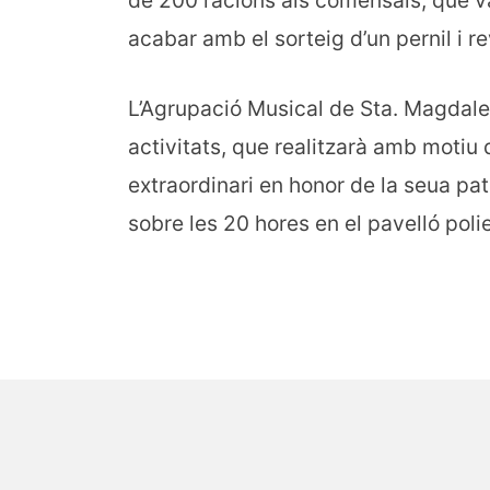
de 200 racions als comensals, que v
acabar amb el sorteig d’un pernil i re
L’Agrupació Musical de Sta. Magdalen
activitats, que realitzarà amb motiu d
extraordinari en honor de la seua pa
sobre les 20 hores en el pavelló poli