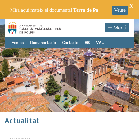
X
Mira aquí mateix el documental
Terra de Pa
Veure
☰ Menú
Festes
Documentació
Contacte
ES
VAL
Actualitat