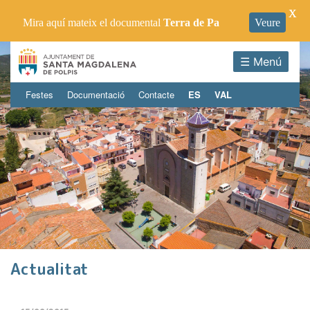
X
Mira aquí mateix el documental
Terra de Pa
Veure
☰ Menú
Festes
Documentació
Contacte
ES
VAL
Actualitat