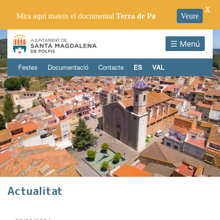
X
Mira aquí mateix el documental
Terra de Pa
Veure
☰ Menú
Festes
Documentació
Contacte
ES
VAL
Actualitat