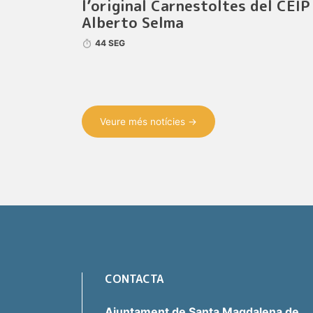
l’original Carnestoltes del CEIP
Alberto Selma
44 SEG
Veure més notícies →
CONTACTA
Ajuntament de Santa Magdalena de