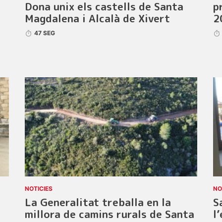
Dona unix els castells de Santa
p
Magdalena i Alcalà de Xivert
2
47 SEG
NOTICIES
NO
La Generalitat treballa en la
S
millora de camins rurals de Santa
l