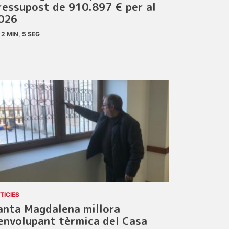
ressupost de 910.897 € per al
026
2 MIN, 5 SEG
TICIES
anta Magdalena millora
’envolupant tèrmica del Casa