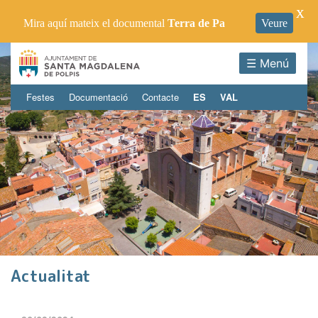
X
Mira aquí mateix el documental
Terra de Pa
Veure
☰ Menú
Festes
Documentació
Contacte
ES
VAL
Actualitat