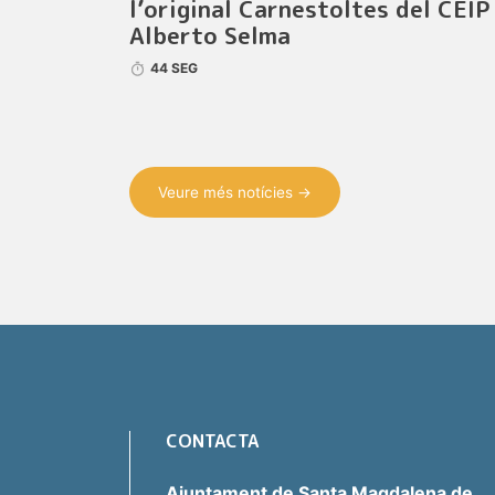
l’original Carnestoltes del CEIP
Alberto Selma
44 SEG
Veure més notícies →
CONTACTA
Ajuntament de Santa Magdalena de