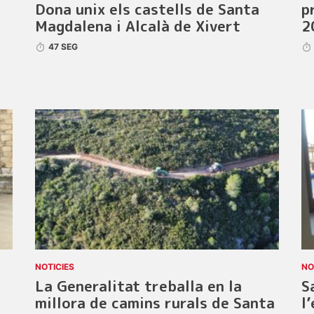
Dona unix els castells de Santa
p
Magdalena i Alcalà de Xivert
2
47 SEG
NOTICIES
NO
La Generalitat treballa en la
S
millora de camins rurals de Santa
l