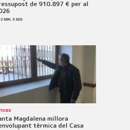
ressupost de 910.897 € per al
026
2 MIN, 5 SEG
TICIES
anta Magdalena millora
’envolupant tèrmica del Casa