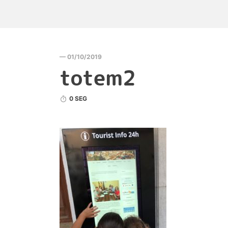
— 01/10/2019
totem2
0 SEG