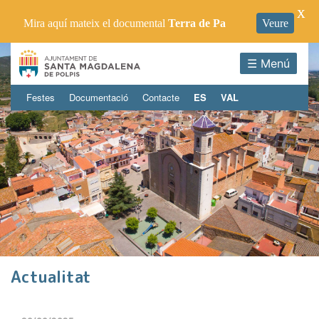
X
Mira aquí mateix el documental
Terra de Pa
Veure
☰ Menú
Festes
Documentació
Contacte
ES
VAL
Actualitat