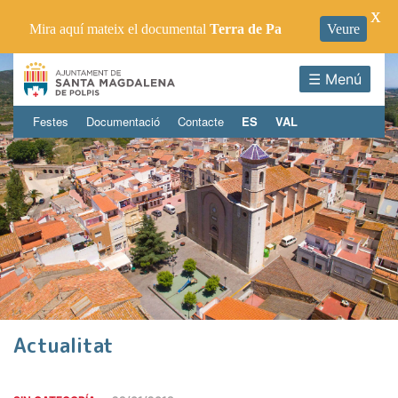
X
Mira aquí mateix el documental
Terra de Pa
Veure
☰ Menú
Festes
Documentació
Contacte
ES
VAL
Actualitat