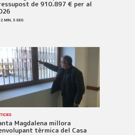
ressupost de 910.897 € per al
026
2 MIN, 5 SEG
TICIES
anta Magdalena millora
’envolupant tèrmica del Casa