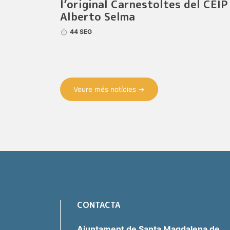
l’original Carnestoltes del CEIP
Alberto Selma
44 SEG
Veure més notícies →
CONTACTA
Ajuntament de Santa Magdalena de