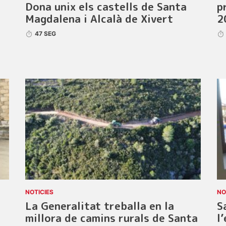
Dona unix els castells de Santa
p
Magdalena i Alcalà de Xivert
2
47 SEG
NOTICIES
NO
La Generalitat treballa en la
S
millora de camins rurals de Santa
l